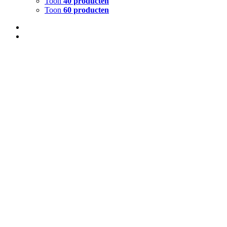
Toon
40 producten
Toon
60 producten